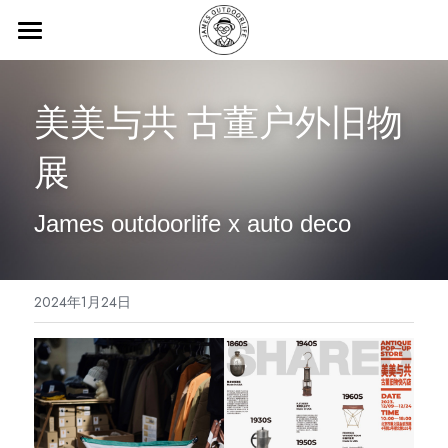
Home主页
美美与共 古董户外旧物
Brand品牌
展
About关于我们
James outdoorlife x auto deco 
立即抢购
2024年1月24日